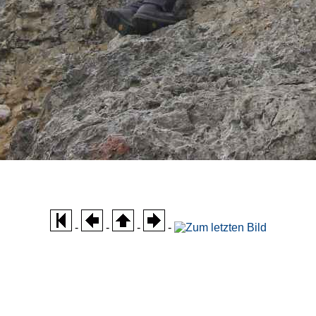
-
-
-
-